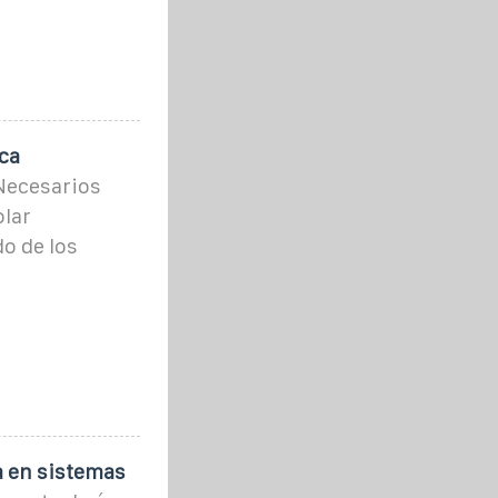
ica
Necesarios
olar
o de los
a en sistemas