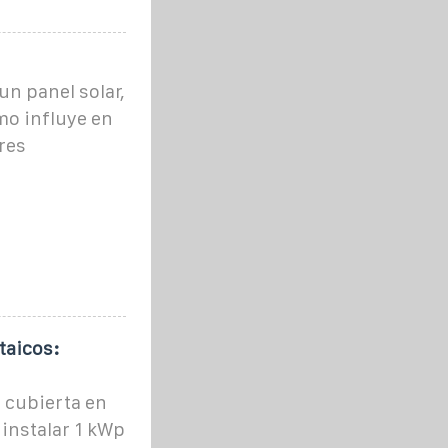
un panel solar,
mo influye en
res
taicos:
 cubierta en
 instalar 1 kWp