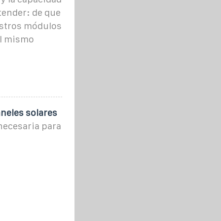
tender: de que
stros módulos
el mismo
neles solares
necesaria para