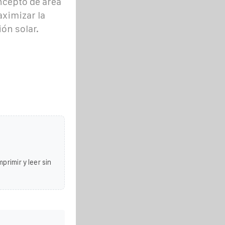
ncepto de área
ximizar la
ión solar.
primir y leer sin