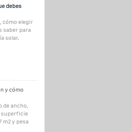
que debes
 cómo elegir
s saber para
a solar.
on y cómo
o de ancho,
 superficie
,7 m2 y pesa