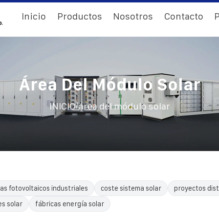
Inicio
Productos
Nosotros
Contacto
P
Área Del Módulo Solar
/
INICIO
área del módulo solar
as fotovoltaicos industriales
coste sistema solar
proyectos dist
es solar
fábricas energía solar