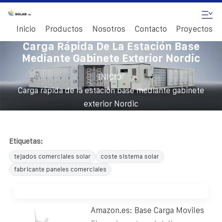
Inicio
Productos
Nosotros
Contacto
Proyectos
Carga Rápida De La Estación Base
Mediante Gabinete Exterior Nordic
/
INICIO
Carga rápida de la estación base mediante gabinete
exterior Nordic
Etiquetas:
tejados comerciales solar
coste sistema solar
fabricante paneles comerciales
Amazon.es: Base Carga Moviles