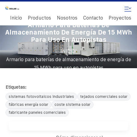
Inicio
Productos
Nosotros
Contacto
Proyectos
Armario Para Baterías De
Almacenamiento De Energía De 15 MWh
Para Uso En Autopistas
/
INICIO
Armario para baterías de almacenamiento de energía de
15 MWh para uso en autopistas
Etiquetas:
sistemas fotovoltaicos industriales
tejados comerciales solar
fábricas energía solar
coste sistema solar
fabricante paneles comerciales