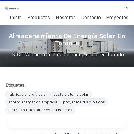
Inicio
Productos
Nosotros
Contacto
Proyectos
Almacenamiento De Energía Solar En
Toronto
/
INICIO
Almacenamiento de energía solar en Toronto
Etiquetas:
fábricas energía solar
coste sistema solar
ahorro energético empresa
proyectos distribuidos
sistemas fotovoltaicos industriales