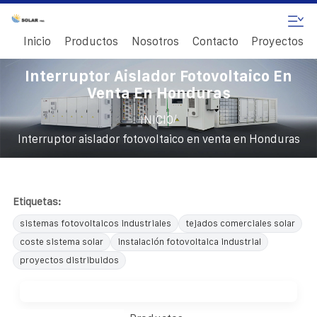
Inicio
Productos
Nosotros
Contacto
Proyectos
Interruptor Aislador Fotovoltaico En
Venta En Honduras
/
INICIO
Interruptor aislador fotovoltaico en venta en Honduras
Etiquetas:
sistemas fotovoltaicos industriales
tejados comerciales solar
coste sistema solar
instalación fotovoltaica industrial
proyectos distribuidos