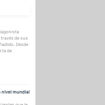
otagonista
a través de sus
añadido. Desde
rta de
a nivel mundial
cientes que le