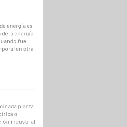
de energía es
a de la energía
 cuando fue
poral en otra
minada planta
trica o
ción industrial