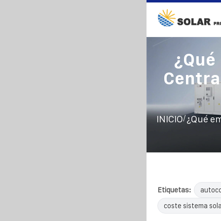
¿Qué 
Centra
/
INICIO
¿Qué em
Etiquetas:
autoco
coste sistema sol