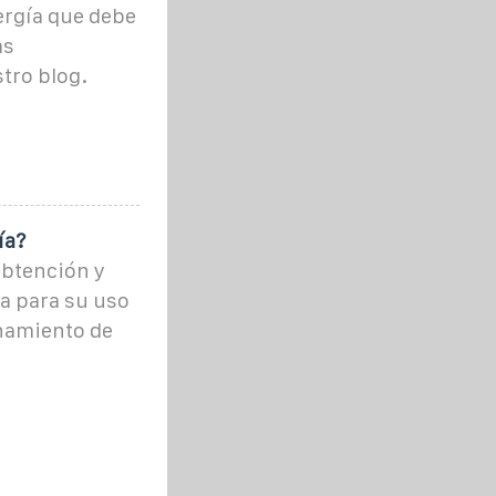
rgía que debe
as
tro blog.
ía?
obtención y
a para su uso
enamiento de