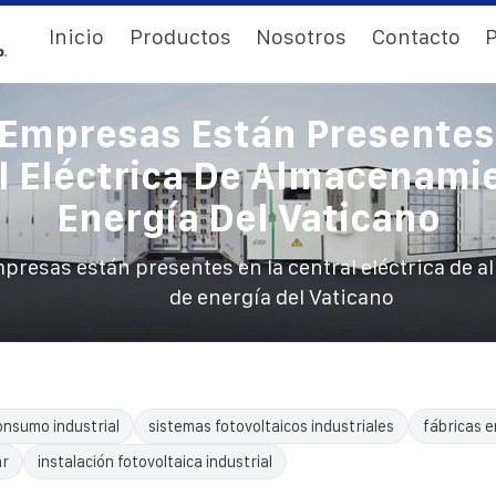
Inicio
Productos
Nosotros
Contacto
P
Empresas Están Presentes
l Eléctrica De Almacenami
Energía Del Vaticano
presas están presentes en la central eléctrica de
de energía del Vaticano
nsumo industrial
sistemas fotovoltaicos industriales
fábricas e
ar
instalación fotovoltaica industrial