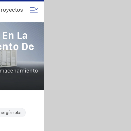
royectos
 En La
ento De
 almacenamiento
nergía solar