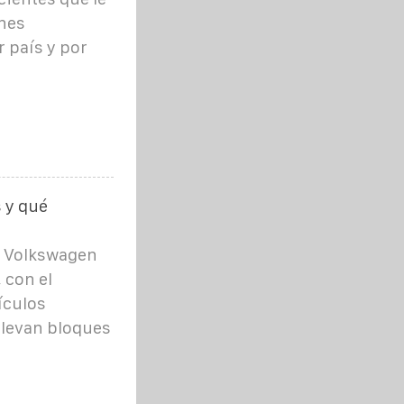
ones
r país y por
 y qué
y Volkswagen
 con el
ículos
elevan bloques