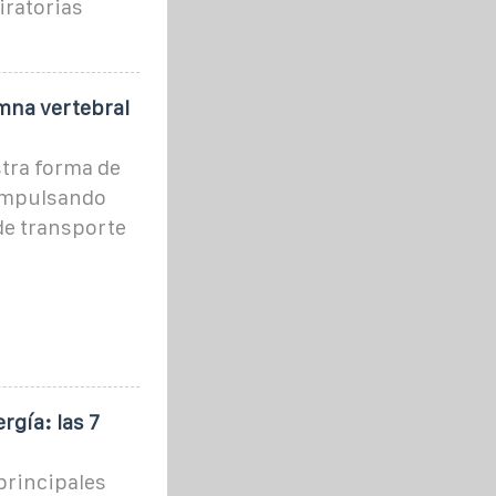
iratorias
mna vertebral
tra forma de
 impulsando
de transporte
gía: las 7
principales