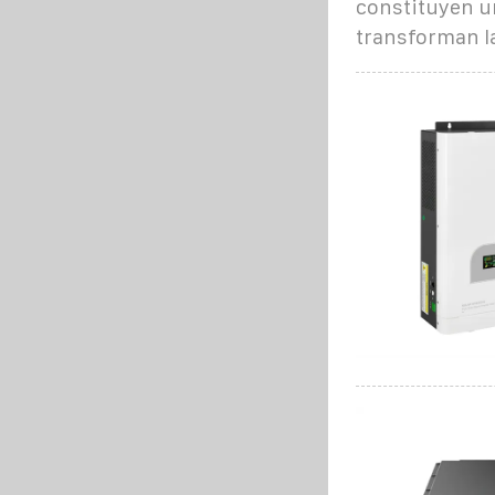
constituyen u
transforman la