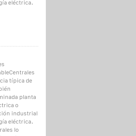
ía eléctrica.
es
ableCentrales
ia típica de
bién
minada planta
trica o
ción industrial
ía eléctrica.
rales lo