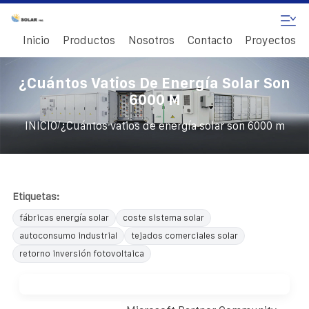
Inicio
Productos
Nosotros
Contacto
Proyectos
¿Cuántos Vatios De Energía Solar Son
6000 M
/
INICIO
¿Cuántos vatios de energía solar son 6000 m
Etiquetas:
fábricas energía solar
coste sistema solar
autoconsumo industrial
tejados comerciales solar
retorno inversión fotovoltaica