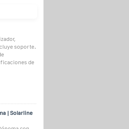
zador,
cluye soporte.
de
ificaciones de
ma | Solarline
autónoma con