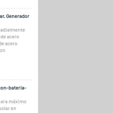
ar. Generador
 radialmente
 de acero
de acero
con
con-bateria-
 para máximo
solar en