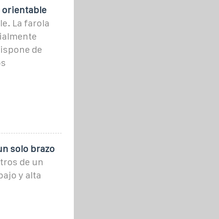
 orientable
e. La farola
ialmente
dispone de
os
un solo brazo
tros de un
ajo y alta