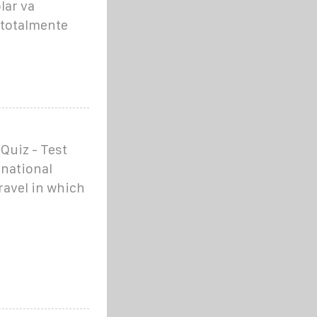
lar va
s totalmente
Quiz - Test
 national
travel in which