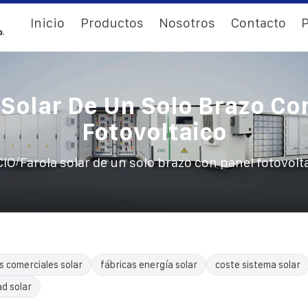
Inicio
Productos
Nosotros
Contacto
P
 Solar De Un Solo Brazo Co
Fotovoltaico
/
CIO
Farola solar de un solo brazo con panel fotovolt
s comerciales solar
fábricas energía solar
coste sistema solar
ad solar