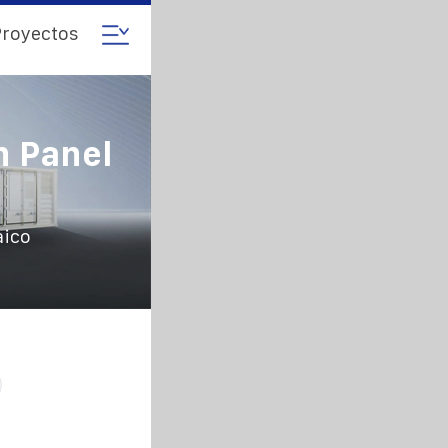
royectos
n Panel
aico