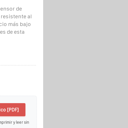
sensor de
resistente al
ecio más bajo
es de esta
ico [PDF]
primir y leer sin