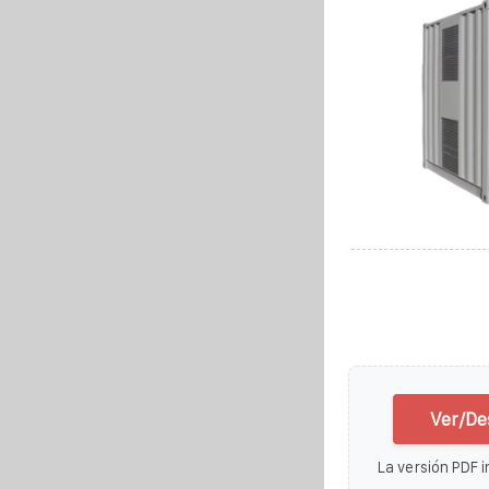
Ver/De
La versión PDF i