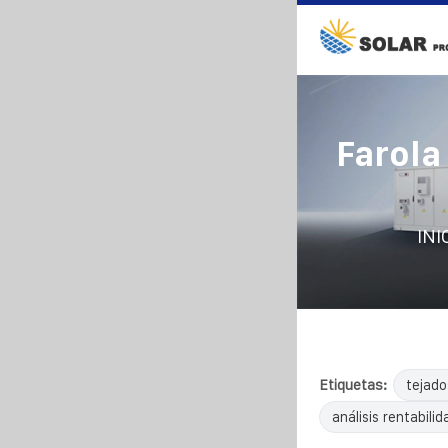
Farola
INI
Etiquetas:
tejado
análisis rentabilid