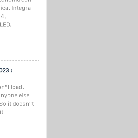
ica. Integra
O4,
 LED.
023 :
''t load.
Anyone else
o it doesn''t
it