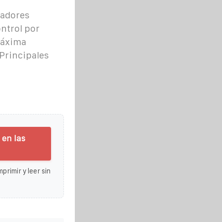
zadores
ntrol por
máxima
 Principales
 en las
primir y leer sin