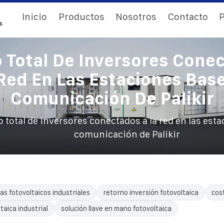
Inicio
Productos
Nosotros
Contacto
P
Total De Inversores Cone
Red En Las Estaciones Bas
Comunicación De Palikir
total de inversores conectados a la red en las est
comunicación de Palikir
as fotovoltaicos industriales
retorno inversión fotovoltaica
cos
taica industrial
solución llave en mano fotovoltaica