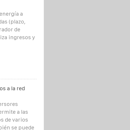
energía a
as (plazo,
erador de
iza ingresos y
s a la red
ersores
ermite a las
s de varios
bién se puede