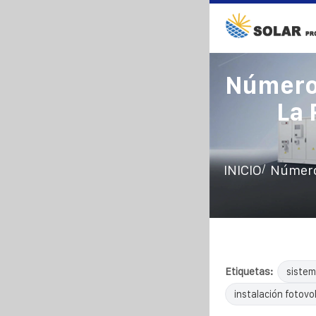
Número 
La 
/
INICIO
Número 
Etiquetas:
sistem
instalación fotovol