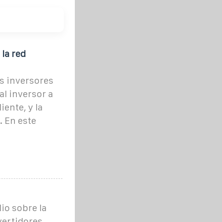
la red
s inversores
al inversor a
ente, y la
. En este
io sobre la
vertidores