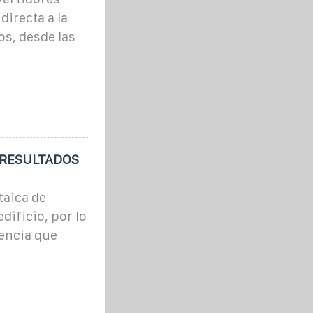
directa a la
os, desde las
E RESULTADOS
taica de
dificio, por lo
tencia que