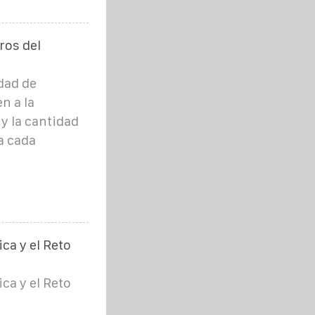
ros del
dad de
n a la
y la cantidad
a cada
ca y el Reto
ca y el Reto