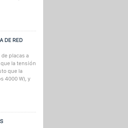
A DE RED
 de placas a
 que la tensión
sto que la
s 4000 W), y
OS