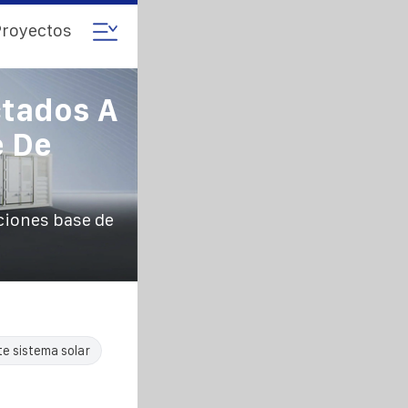
royectos
ctados A
e De
aciones base de
te sistema solar