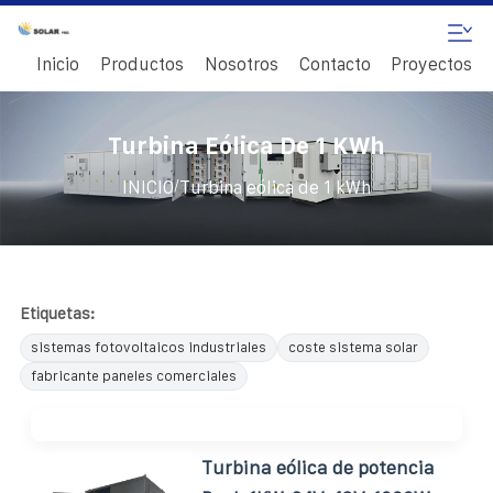
Inicio
Productos
Nosotros
Contacto
Proyectos
Turbina Eólica De 1 KWh
/
INICIO
Turbina eólica de 1 kWh
Etiquetas:
sistemas fotovoltaicos industriales
coste sistema solar
fabricante paneles comerciales
Turbina eólica de potencia