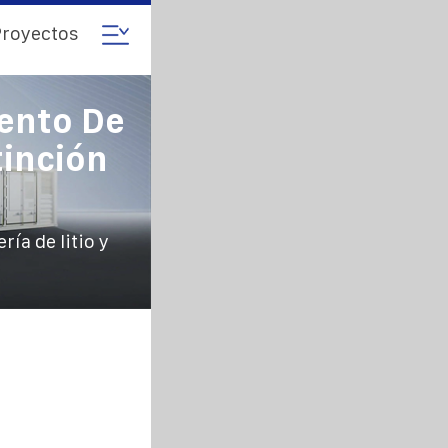
royectos
ento De
tinción
ía de litio y