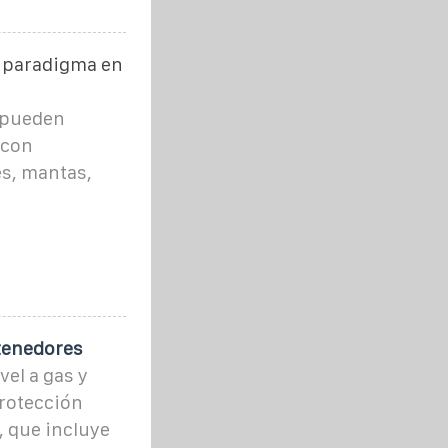
e paradigma en
e pueden
 con
es, mantas,
tenedores
el a gas y
rotección
, que incluye