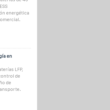
 ESS
ión energética
comercial.
gía en
terías LFP,
control de
ño de
ransporte.