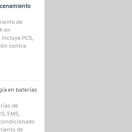
acenamiento
miento de
h en
 Incluye PCS,
ión contra
ía en baterías
rías de
CS, EMS,
acondicionado
miento de