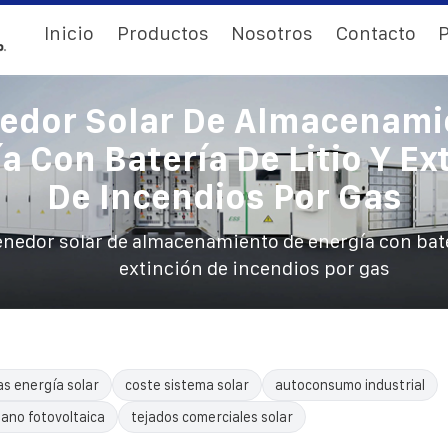
Inicio
Productos
Nosotros
Contacto
P
edor Solar De Almacenami
a Con Batería De Litio Y Ex
De Incendios Por Gas
nedor solar de almacenamiento de energía con bater
extinción de incendios por gas
as energía solar
coste sistema solar
autoconsumo industrial
mano fotovoltaica
tejados comerciales solar