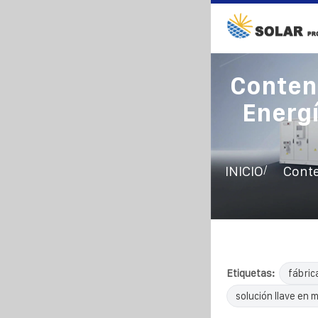
Conten
Energí
/
INICIO
Conte
Etiquetas:
fábric
solución llave en 