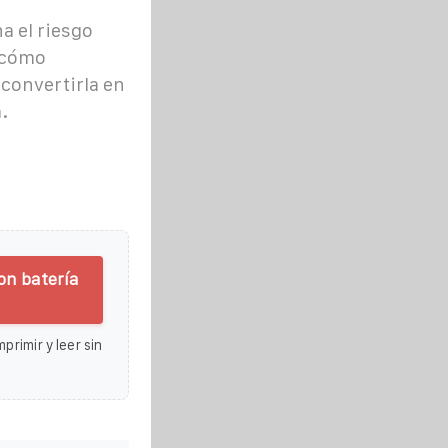
a el riesgo
y cómo
convertirla en
.
on batería
primir y leer sin