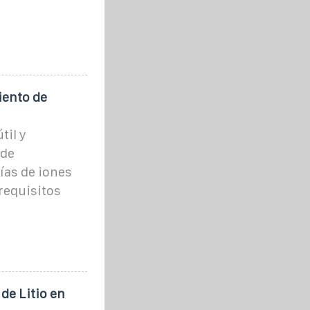
ento de
til y
 de
ías de iones
requisitos
de Litio en