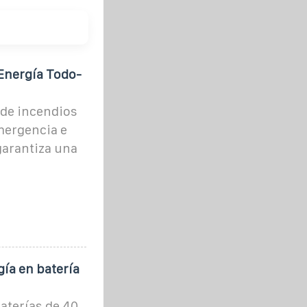
Energía Todo-
de incendios
mergencia e
garantiza una
ía en batería
aterías de 40