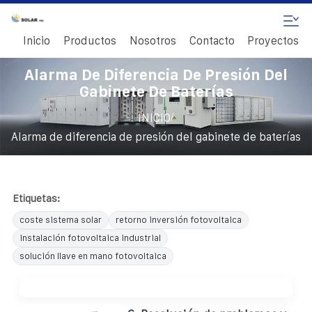
Inicio
Productos
Nosotros
Contacto
Proyectos
Alarma De Diferencia De Presión Del
Gabinete De Baterías
/
INICIO
Alarma de diferencia de presión del gabinete de baterías
Etiquetas:
coste sistema solar
retorno inversión fotovoltaica
instalación fotovoltaica industrial
solución llave en mano fotovoltaica