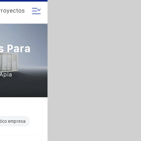
royectos
s Para
 Apia
tico empresa