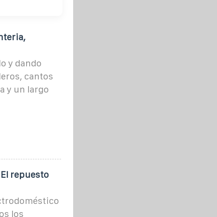
teria,
do y dando
leros, cantos
a y un largo
El repuesto
ectrodoméstico
os los