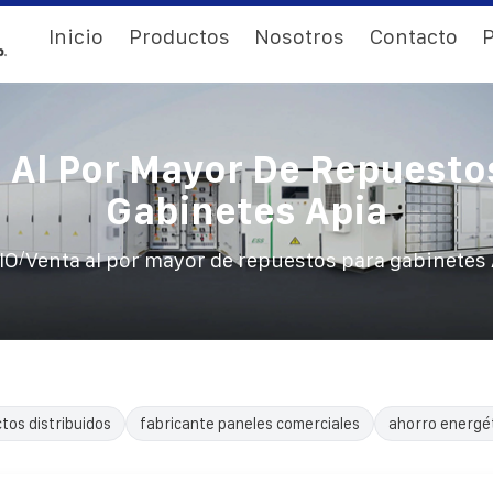
Inicio
Productos
Nosotros
Contacto
P
 Al Por Mayor De Repuesto
Gabinetes Apia
/
IO
Venta al por mayor de repuestos para gabinetes
tos distribuidos
fabricante paneles comerciales
ahorro energé