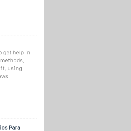
 get help in
t methods,
ft, using
ows
ios Para