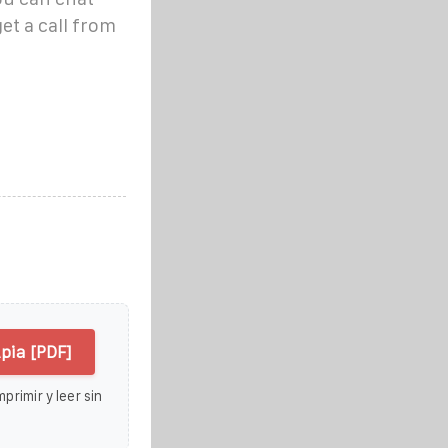
t a call from
pia [PDF]
primir y leer sin