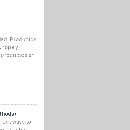
dad. Productos
, ropa y
 productos en
thods)
erent ways to
ou can chat