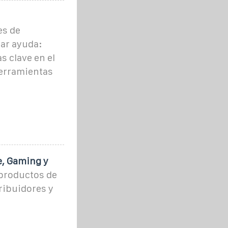
es de
ar ayuda:
s clave en el
herramientas
e, Gaming y
 productos de
ribuidores y