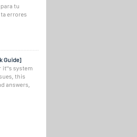
para tu
ta errores
k Guide]
it''s system
sues, this
nd answers,