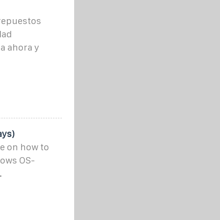
repuestos
dad
a ahora y
ays)
de on how to
dows OS-
.