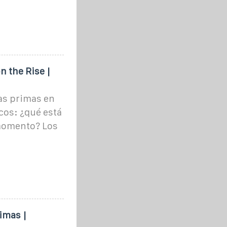
n the Rise |
as primas en
cos: ¿qué está
 momento? Los
imas |