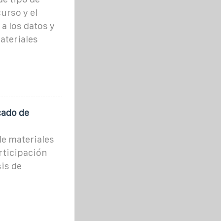
urso y el
a los datos y
ateriales
cado de
e materiales
rticipación
sis de