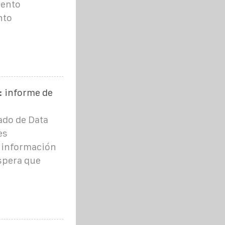
mento
nto
: informe de
ado de Data
es
e información
espera que