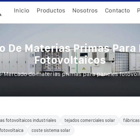
Inicio
Productos
Nosotros
Contacto
P
 De Materias Primas Para
Fotovoltaicos
/
O
Mercado de materias primas para paneles fotovol
as fotovoltaicos industriales
tejados comerciales solar
fábricas
fotovoltaica
coste sistema solar