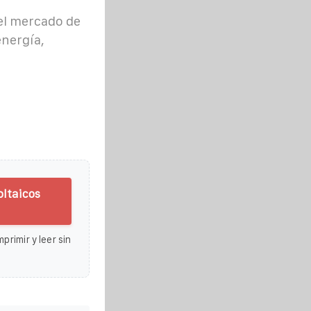
del mercado de
energía,
oltaicos
primir y leer sin