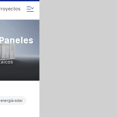
royectos
 Paneles
taicos
 energía solar