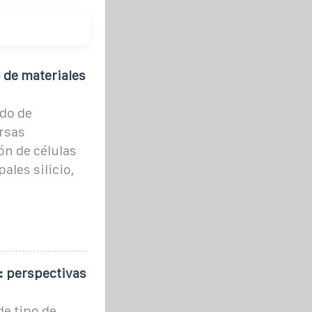
 de materiales
do de
ersas
ón de células
ales silicio,
: perspectivas
de tipo de