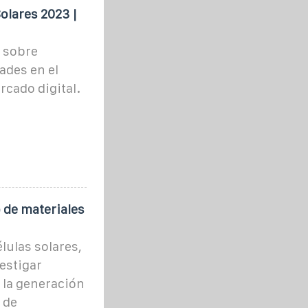
olares 2023 |
 sobre
ades en el
rcado digital.
 de materiales
lulas solares,
estigar
 la generación
 de