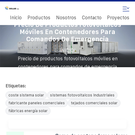
Inicio
Productos
Nosotros
Contacto
Proyectos
Precio De Productos Fotovoltaicos
Móviles En Contenedores Para
Comandos De Emergencia
/
INICIO
Precio de productos fotovoltaicos móviles en
contenedores para comandos de emergencia
Etiquetas:
coste sistema solar
sistemas fotovoltaicos industriales
fabricante paneles comerciales
tejados comerciales solar
fábricas energía solar