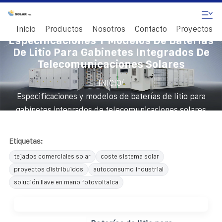
Inicio
Productos
Nosotros
Contacto
Proyectos
Especificaciones Y Modelos De Baterías
De Litio Para Gabinetes Integrados De
Telecomunicaciones Solares
/
INICIO
Especificaciones y modelos de baterías de litio para
gabinetes integrados de telecomunicaciones solares
Etiquetas:
tejados comerciales solar
coste sistema solar
proyectos distribuidos
autoconsumo industrial
solución llave en mano fotovoltaica