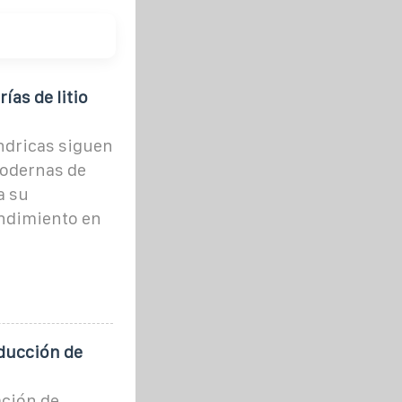
ías de litio
índricas siguen
modernas de
a su
endimiento en
ducción de
ción de