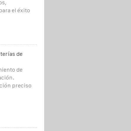
os,
ara el éxito
terías de
miento de
ación.
ción preciso