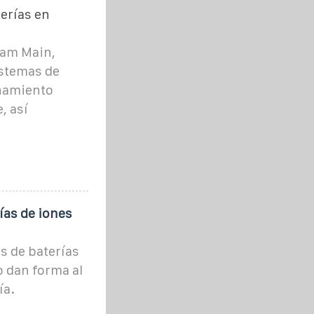
erías en
 am Main,
istemas de
enamiento
, así
ías de iones
s de baterías
o dan forma al
ía.