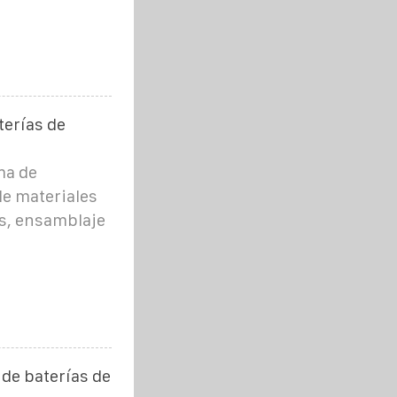
terías de
ma de
e materiales
s, ensamblaje
 de baterías de