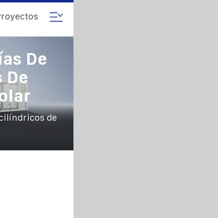
royectos
ías De
s De
olar
cilíndricos de