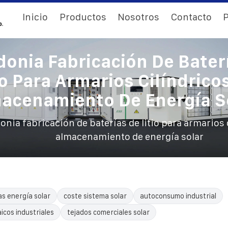
Inicio
Productos
Nosotros
Contacto
P
onia Fabricación De Bater
io Para Armarios Cilíndrico
acenamiento De Energía S
nia fabricación de baterías de litio para armarios 
almacenamiento de energía solar
as energía solar
coste sistema solar
autoconsumo industrial
icos industriales
tejados comerciales solar