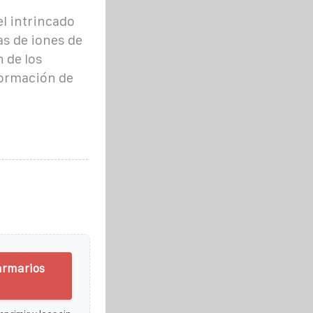
l intrincado
as de iones de
n de los
formación de
armarios