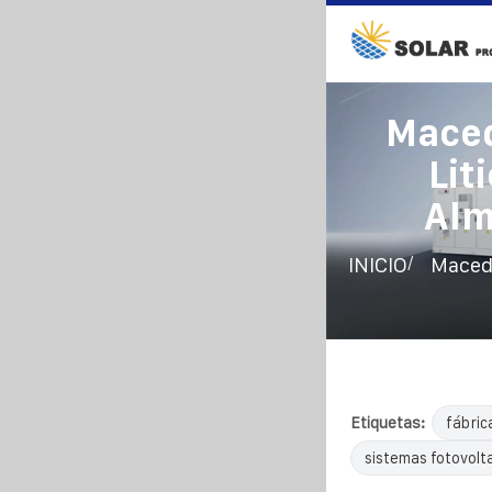
Maced
Lit
Alm
/
INICIO
Macedo
Etiquetas:
fábric
sistemas fotovolta