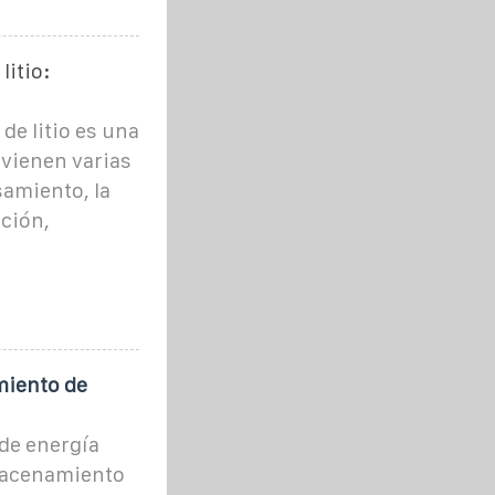
litio:
de litio es una
rvienen varias
samiento, la
ación,
miento de
de energía
macenamiento