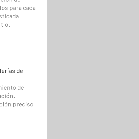
tos para cada
isticada
tio.
terías de
miento de
ación.
ción preciso