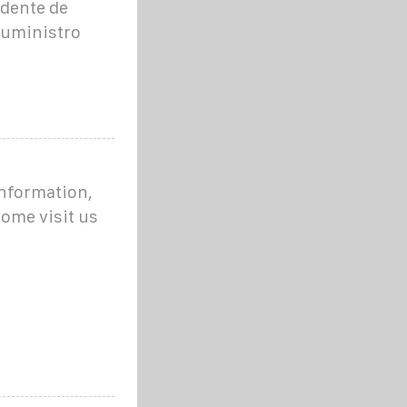
edente de
 suministro
information,
ome visit us