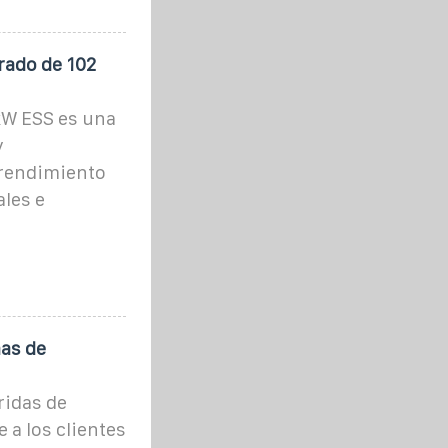
rado de 102
kW ESS es una
y
 rendimiento
les e
as de
ridas de
 a los clientes