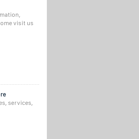
rmation,
ome visit us
ore
s, services,