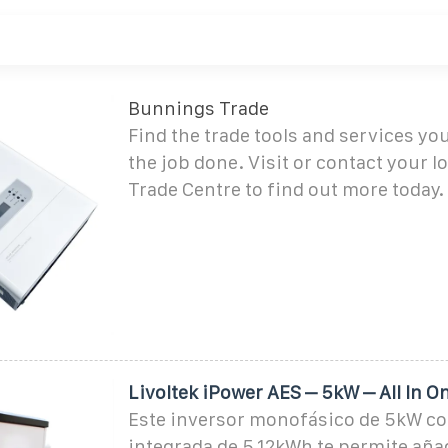
Bunnings Trade
Find the trade tools and services you
the job done. Visit or contact your 
Trade Centre to find out more today.
Livoltek iPower AES – 5kW – All In O
Este inversor monofásico de 5kW co
integrada de 5.12kWh te permite aña