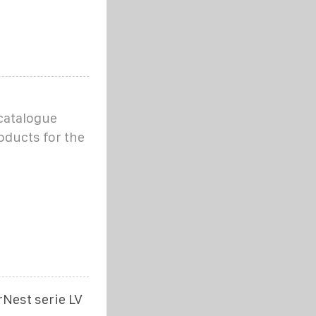
 catalogue
roducts for the
rNest serie LV