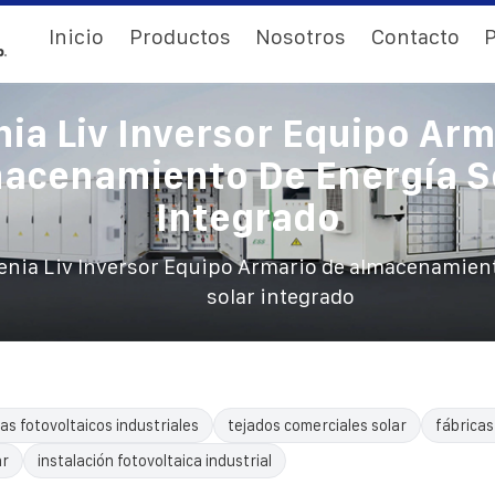
Inicio
Productos
Nosotros
Contacto
P
nia Liv Inversor Equipo Arm
acenamiento De Energía S
Integrado
enia Liv Inversor Equipo Armario de almacenamient
solar integrado
as fotovoltaicos industriales
tejados comerciales solar
fábricas
ar
instalación fotovoltaica industrial