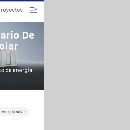
royectos
ario De
olar
o de energía
 energía solar