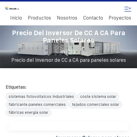
Inicio
Productos
Nosotros
Contacto
Proyectos
Precio Del Inversor De CC A CA Para
Paneles Solares
/
INICIO
Precio del inversor de CC a CA para paneles solares
Etiquetas:
sistemas fotovoltaicos industriales
coste sistema solar
fabricante paneles comerciales
tejados comerciales solar
fábricas energía solar