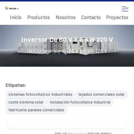
Inicio
Productos
Nosotros
Contacto
Proyectos
Inversor De 60 V Y 6 KW 220 V
/
INICIO
Inversor de 60 V y 6 kW 220 V
Etiquetas:
sistemas fotovoltaicos industriales
tejados comerciales solar
coste sistema solar
instalación fotovoltaica industrial
fabricante paneles comerciales