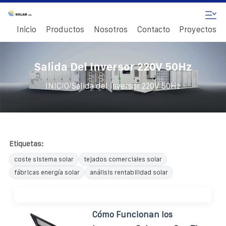
Inicio
Productos
Nosotros
Contacto
Proyectos
Salida Del Inversor 220V 50Hz
/
INICIO
Salida del inversor 220V 50Hz
Etiquetas:
coste sistema solar
tejados comerciales solar
fábricas energía solar
análisis rentabilidad solar
Cómo Funcionan los