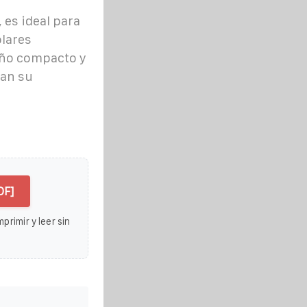
es ideal para
lares
eño compacto y
tan su
DF]
primir y leer sin