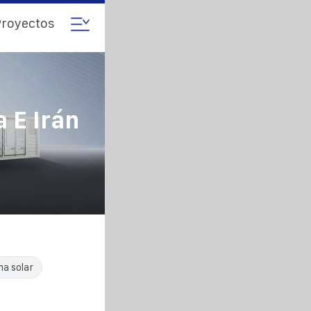
royectos
 E Irán
ma solar