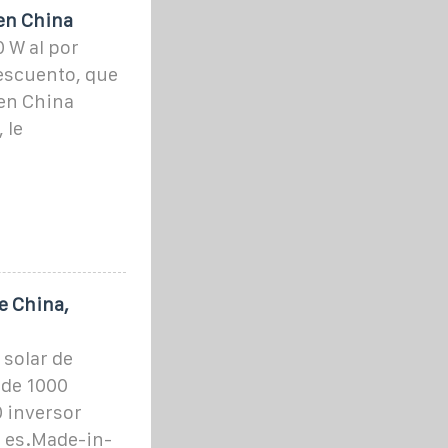
en China
 W al por
escuento, que
 en China
 le
e China,
 solar de
 de 1000
0 inversor
n es.Made-in-