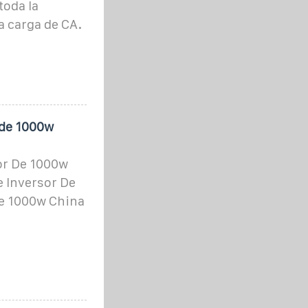
toda la
a carga de CA.
 de 1000w
or De 1000w
e Inversor De
De 1000w China