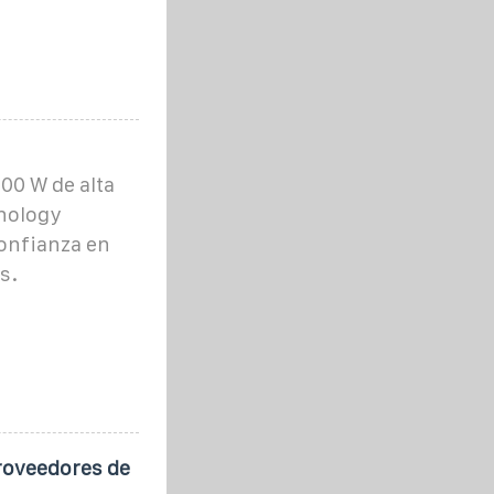
00 W de alta
nology
confianza en
s.
proveedores de