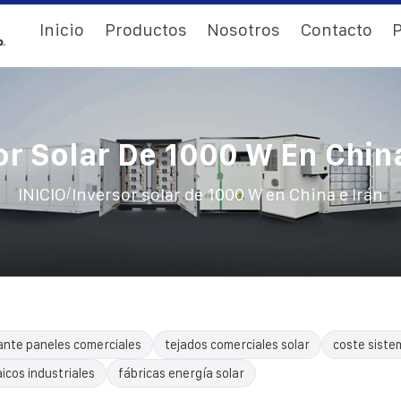
Inicio
Productos
Nosotros
Contacto
P
or Solar De 1000 W En China
/
INICIO
Inversor solar de 1000 W en China e Irán
ante paneles comerciales
tejados comerciales solar
coste siste
icos industriales
fábricas energía solar