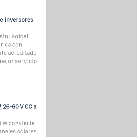
de inversores
sinusoidal
rica con
nte acreditado
 mejor servicio
, 26-60 V CC a
0 W convierte
aneles solares