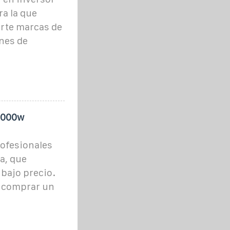
ra la que
erte marcas de
nes de
 1000w
ofesionales
a, que
 bajo precio.
a comprar un