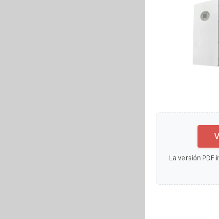
V
La versión PDF i