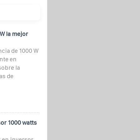
 W la mejor
ncia de 1000 W
nte en
sobre la
as de
or 1000 watts
 en inversor