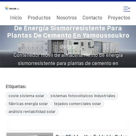
Inicio
Productos
Nosotros
Contacto
Proyectos
Contenedor Móvil De Almacenamiento
De Energía Sismorresistente Para
Plantas De Cemento En Yamoussoukro
/
INICIO
Contenedor móvil de almacenamiento de energía
sismorresistente para plantas de cemento en
Yamoussoukro
Etiquetas:
coste sistema solar
sistemas fotovoltaicos industriales
fábricas energía solar
tejados comerciales solar
análisis rentabilidad solar