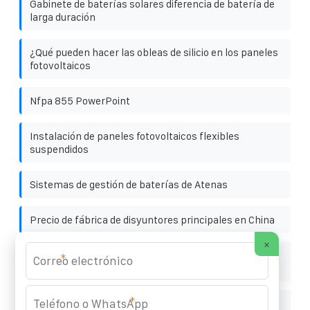
Gabinete de baterías solares diferencia de batería de
larga duración
¿Qué pueden hacer las obleas de silicio en los paneles
fotovoltaicos
Nfpa 855 PowerPoint
Instalación de paneles fotovoltaicos flexibles
suspendidos
Sistemas de gestión de baterías de Atenas
Precio de fábrica de disyuntores principales en China
×
Vehículo de almacenamiento de energía Huawei
*
Turkmenistán
*
República Dominicana armario inteligente de