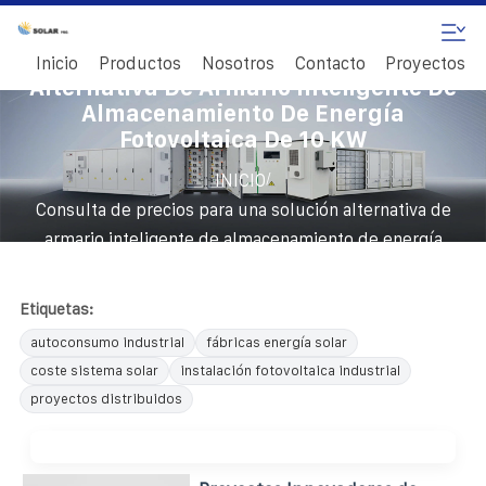
Consulta De Precios Para Una Solución
Inicio
Productos
Nosotros
Contacto
Proyectos
Alternativa De Armario Inteligente De
Almacenamiento De Energía
Fotovoltaica De 10 KW
/
INICIO
Consulta de precios para una solución alternativa de
armario inteligente de almacenamiento de energía
fotovoltaica de 10 kW
Etiquetas:
autoconsumo industrial
fábricas energía solar
coste sistema solar
instalación fotovoltaica industrial
proyectos distribuidos