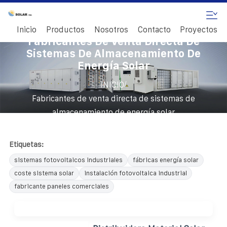
Inicio
Productos
Nosotros
Contacto
Proyectos
Fabricantes De Venta Directa De
Sistemas De Almacenamiento De
Energía Solar
/
INICIO
Fabricantes de venta directa de sistemas de
almacenamiento de energía solar
Etiquetas:
sistemas fotovoltaicos industriales
fábricas energía solar
coste sistema solar
instalación fotovoltaica industrial
fabricante paneles comerciales