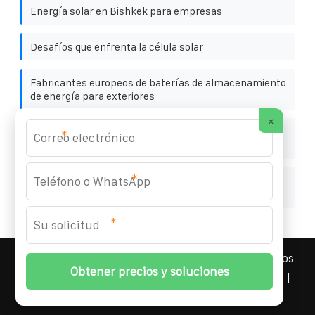
Energía solar en Bishkek para empresas
Desafíos que enfrenta la célula solar
Fabricantes europeos de baterías de almacenamiento
de energía para exteriores
×
Precio de almacenamiento de energía portátil en el
*
comercio exterior de Polonia
*
Dibujo de tabla de clasificación de corrosión de
soportes fotovoltaicos
*
YOUFOTO INDUSTRIAL SOLAR
© 2008-
2026 Todos los
derechos reservados. | Teléfono:
+34 91 527 43 18
|
Mapa del sitio