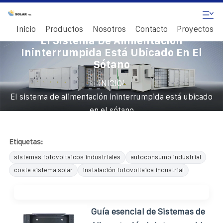
Inicio
Productos
Nosotros
Contacto
Proyectos
El Sistema De Alimentación
Ininterrumpida Está Ubicado En El
Sótano
/
INICIO
El sistema de alimentación ininterrumpida está ubicado
en el sótano
Etiquetas:
sistemas fotovoltaicos industriales
autoconsumo industrial
coste sistema solar
instalación fotovoltaica industrial
Guía esencial de Sistemas de