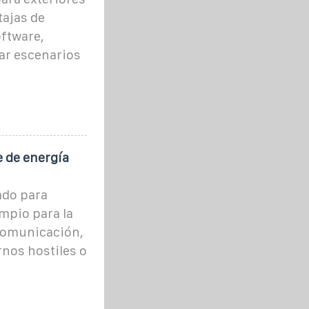
tajas de
oftware,
ar escenarios
e de energía
ado para
mpio para la
 comunicación,
rnos hostiles o