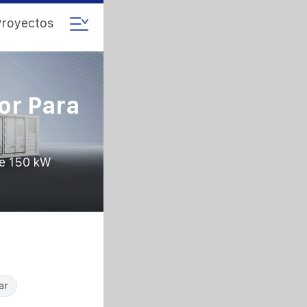
royectos
or Para
e 150 kW
ar