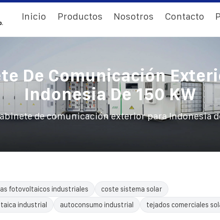
Inicio
Productos
Nosotros
Contacto
P
te De Comunicación Exteri
Indonesia De 150 KW
abinete de comunicación exterior para Indonesia d
as fotovoltaicos industriales
coste sistema solar
taica industrial
autoconsumo industrial
tejados comerciales sol