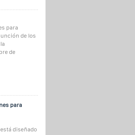
es para
función de los
la
bre de
nes para
 está diseñado