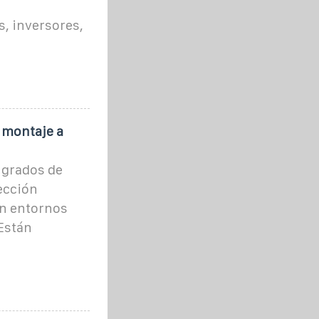
, inversores,
 montaje a
 grados de
ección
en entornos
 Están