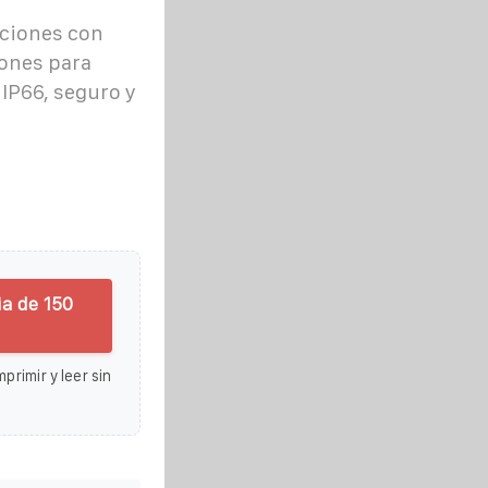
aciones con
ones para
 IP66, seguro y
ia de 150
primir y leer sin