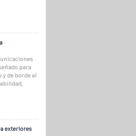
a
municaciones
iseñado para
 y de borde al
rabilidad,
a exteriores