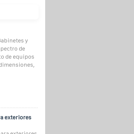
Gabinetes y
spectro de
to de equipos
 dimensiones,
a exteriores
ara exteriores