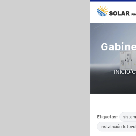
Gabine
/
INICIO
G
Etiquetas:
sistem
instalación fotovol