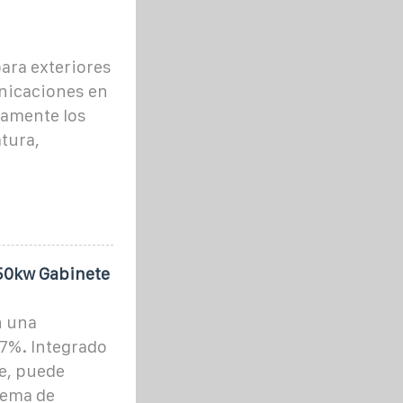
ara exteriores
nicaciones en
damente los
tura,
50kw Gabinete
n una
.7%. Integrado
te, puede
tema de