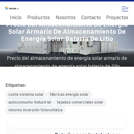
Inicio
Productos
Nosotros
Contacto
Proyectos
Precio Del Almacenamiento De Energía
Solar Armario De Almacenamiento De
Energía Solar Batería De Litio
/
INICIO
Precio del almacenamiento de energía solar armario de
almacenamiento de energía solar batería de litio
Etiquetas:
coste sistema solar
fábricas energía solar
autoconsumo industrial
tejados comerciales solar
retorno inversión fotovoltaica