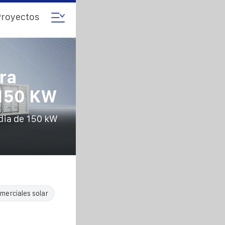
royectos
ra
 150 KW
dia de 150 kW
merciales solar