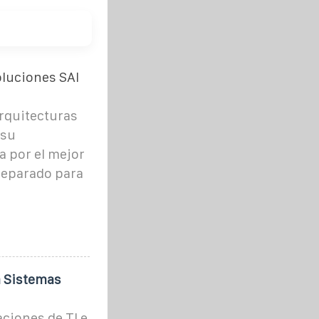
oluciones SAI
rquitecturas
 su
a por el mejor
reparado para
a Sistemas
aciones de TI e