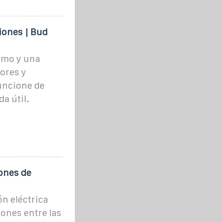
iones | Bud
imo y una
dores y
uncione de
a útil.
iones de
n eléctrica
ones entre las