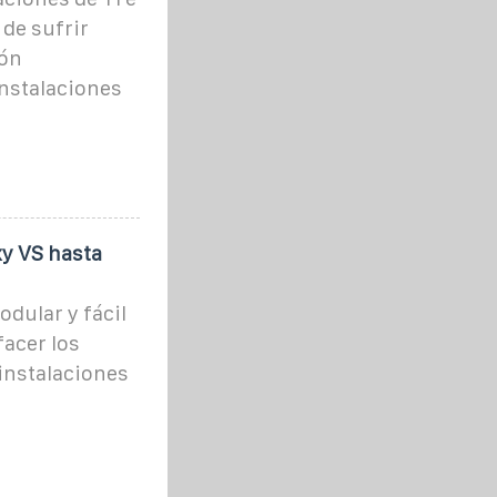
 de sufrir
ión
nstalaciones
xy VS hasta
odular y fácil
facer los
 instalaciones