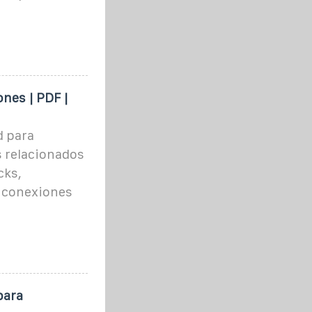
nes | PDF |
d para
s relacionados
cks,
e conexiones
para