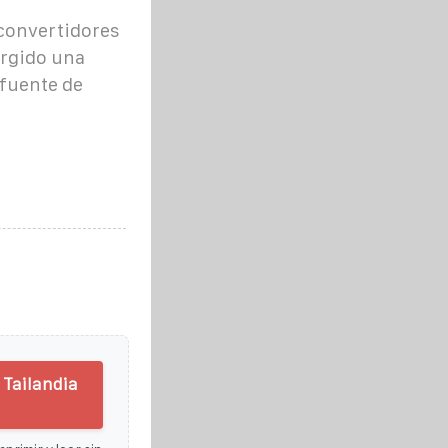
 convertidores
urgido una
 fuente de
 Tailandia