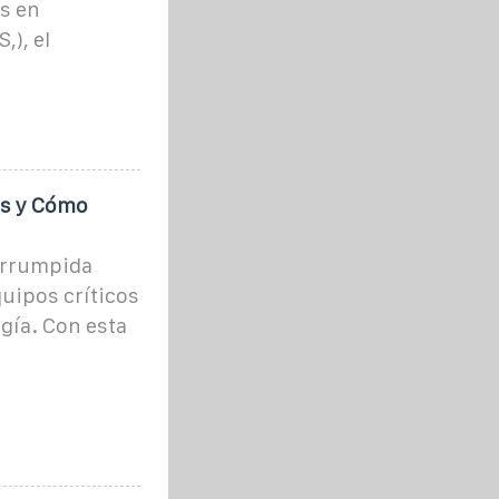
s en
,), el
es y Cómo
errumpida
quipos críticos
rgía. Con esta