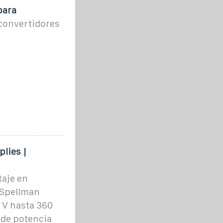
para
 convertidores
lies |
taje en
 Spellman
 V hasta 360
de potencia