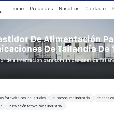
Inicio
Productos
Nosotros
Contacto
P
astidor De Alimentación Pa
caciones De Tailandia De
dor de alimentación para comunicaciones de Tailan
as fotovoltaicos industriales
autoconsumo industrial
tejados co
ar
instalación fotovoltaica industrial