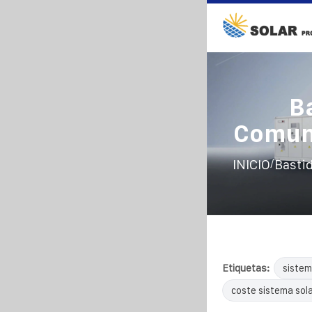
B
Comuni
/
INICIO
Basti
Etiquetas:
sistem
coste sistema sol