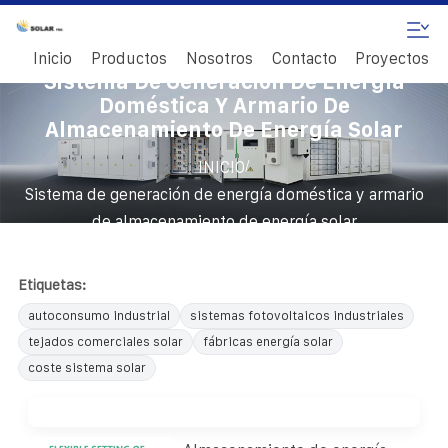
Inicio
Productos
Nosotros
Contacto
Proyectos
Sistema De Generación De Energía
Doméstica Y Armario De
Almacenamiento De Energía Solar
/
INICIO
Sistema de generación de energía doméstica y armario
de almacenamiento de energía solar
Etiquetas:
autoconsumo industrial
sistemas fotovoltaicos industriales
tejados comerciales solar
fábricas energía solar
coste sistema solar