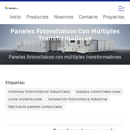
Inicio
Productos
Nosotros
Contacto
Proyectos
Paneles Fotovoltaicos Con Múltiples
Transformadores
/
INICIO
Paneles fotovoltaicos con múltiples transformadores
Etiquetas:
sistemas fotovoltaicos industriales
tejados comerciales solar
coste sistema solar
instalación fotovoltaica industrial
fabricante paneles comerciales