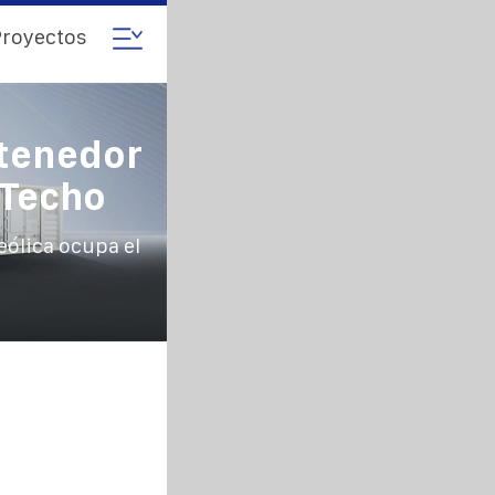
royectos
tenedor
 Techo
eólica ocupa el