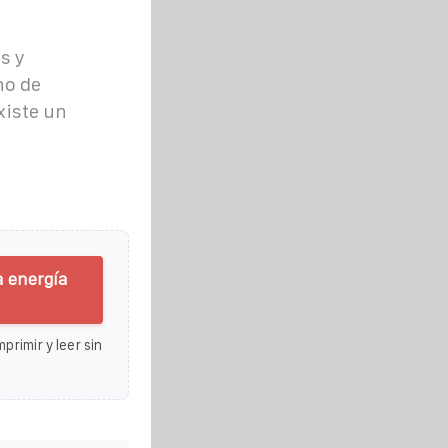
s y
no de
xiste un
a energía
primir y leer sin