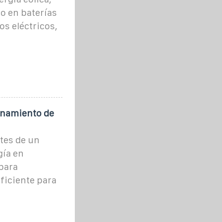
o en baterías
os eléctricos,
enamiento de
tes de un
gía en
para
ficiente para