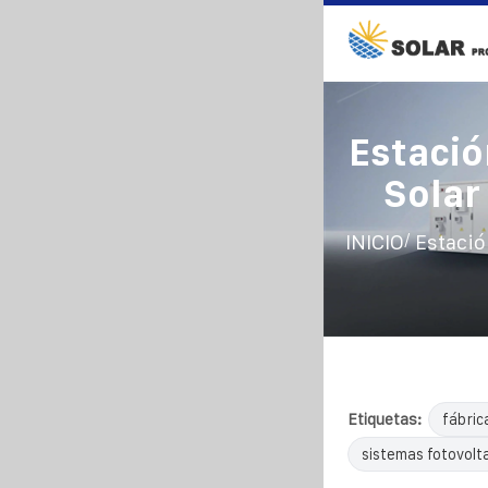
Estaci
Solar
/
INICIO
Estació
Etiquetas:
fábric
sistemas fotovolta