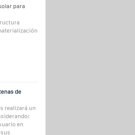
solar para
tructura
materialización
tenas de
s realizará un
onsiderando:
suario en
 sus