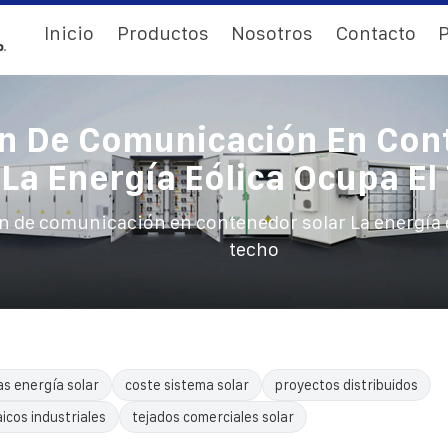
Inicio
Productos
Nosotros
Contacto
P
ón De Comunicación En Con
 La Energía Eólica Ocupa El
n de comunicación en contenedor solar La energía 
techo
as energía solar
coste sistema solar
proyectos distribuidos
icos industriales
tejados comerciales solar