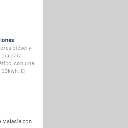
ciones
dores diésel y
rgía para
ético, con una
 50kwh. El
 Malasia con