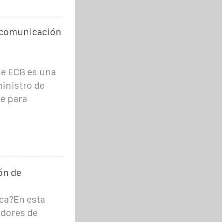
e comunicación
e ECB es una
inistro de
le para
ón de
ica?En esta
adores de