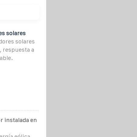
es solares
dores solares
, respuesta a
able.
r instalada en
rgía eólica,