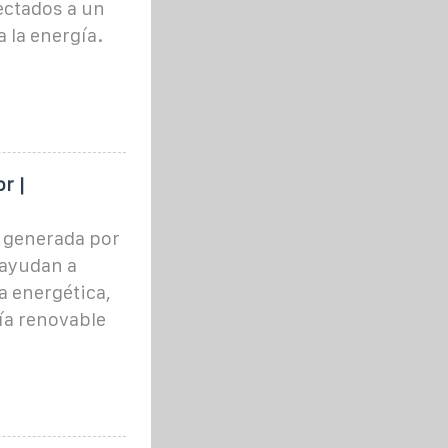
nectados a un
 la energía.
r |
e generada por
, ayudan a
a energética,
ía renovable