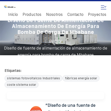
Inicio
Productos
Nosotros
Contacto
Proyectos
Diseño De Fuente De Alimentación De
Almacenamiento De Energía Para
Bomba De Carga De Mbabane
/
INICIO
Diseño de fuente de alimentación de almacenamiento de
energía para bomba de carga de Mbabane
Etiquetas:
sistemas fotovoltaicos industriales
fábricas energía solar
coste sistema solar
“Diseño de una fuente de