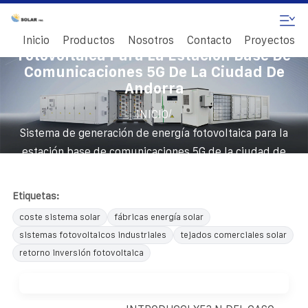
Sistema De Generación De Energía
Inicio
Productos
Nosotros
Contacto
Proyectos
Fotovoltaica Para La Estación Base De
Comunicaciones 5G De La Ciudad De
Andorra
/
INICIO
Sistema de generación de energía fotovoltaica para la
estación base de comunicaciones 5G de la ciudad de
Andorra
Etiquetas:
coste sistema solar
fábricas energía solar
sistemas fotovoltaicos industriales
tejados comerciales solar
retorno inversión fotovoltaica