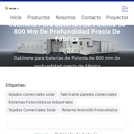
Inicio
Productos
Nosotros
Contacto
Proyectos
Gabinete Para Baterías De Polonia De
800 Mm De Profundidad Precio De
Fábrica
/
INICIO
Gabinete para baterías de Polonia de 800 mm de
profundidad precio de fábrica
Etiquetas:
tejados comerciales solar
fabricante paneles comerciales
Sistemas Fotovoltaicos Industriales
Tejados Comerciales Solar
Retorno Inversión Fotovoltaica