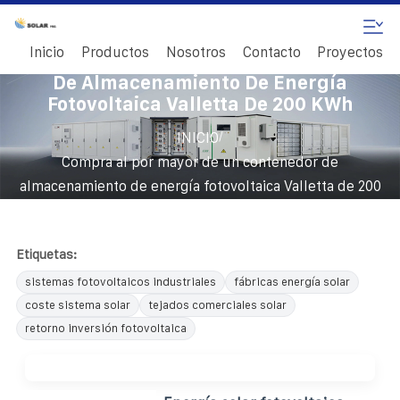
Inicio
Productos
Nosotros
Contacto
Proyectos
Compra Al Por Mayor De Un Contenedor
De Almacenamiento De Energía
Fotovoltaica Valletta De 200 KWh
/
INICIO
Compra al por mayor de un contenedor de
almacenamiento de energía fotovoltaica Valletta de 200
kWh
Etiquetas:
sistemas fotovoltaicos industriales
fábricas energía solar
coste sistema solar
tejados comerciales solar
retorno inversión fotovoltaica