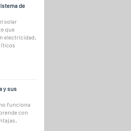
istema de
l solar
te que
n electricidad.
íticos
a y sus
ómo funciona
aprende con
ntajas.