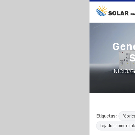
Gene
S
/
INICIO
G
Etiquetas:
fábric
tejados comercial