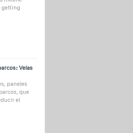
 getting
barcos: Velas
es, paneles
 barcos, que
ducir el