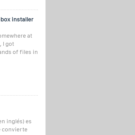
pbox installer
omewhere at
 I got
ds of files in
en inglés) es
 convierte