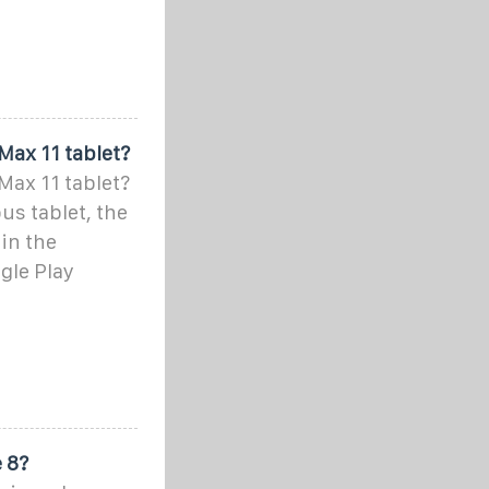
 Max 11 tablet?
 Max 11 tablet?
us tablet, the
in the
gle Play
e 8?