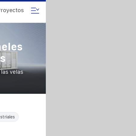
royectos
neles
as
las velas
striales