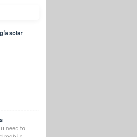
ía solar
s
ou need to
d mobile