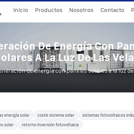
Inicio
Productos
Nosotros
Contacto
P
ración De Energía Con Pa
olares A La Luz De Las Vel
eneración de energía con paneles solares a la luz de 
as energía solar
coste sistema solar
sistemas fotovoltaicos indu
es solar
retorno inversión fotovoltaica