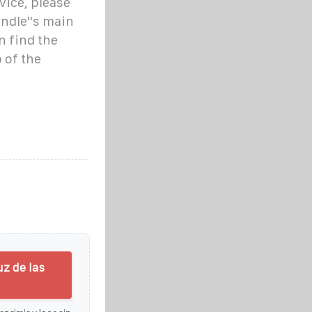
vice, please
indle''s main
n find the
 of the
z de las