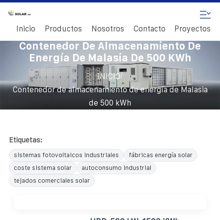
Inicio
Productos
Nosotros
Contacto
Proyectos
Contenedor De Almacenamiento De
Energía De Malasia De 500 KWh
/
INICIO
Contenedor de almacenamiento de energía de Malasia
de 500 kWh
Etiquetas:
sistemas fotovoltaicos industriales
fábricas energía solar
coste sistema solar
autoconsumo industrial
tejados comerciales solar