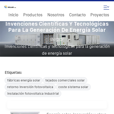
Inicio
Productos
Nosotros
Contacto
Proyectos
Invenciones Científicas Y Tecnológicas
Para La Generación De Energía Solar
/
INICIO
Invenciones científicas y tecnológicas para la generación
de energía solar
Etiquetas:
fábricas energía solar
tejados comerciales solar
retorno inversión fotovoltaica
coste sistema solar
instalación fotovoltaica industrial