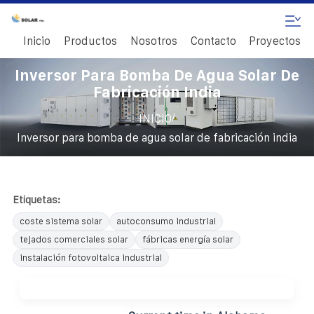
Inicio
Productos
Nosotros
Contacto
Proyectos
Inversor Para Bomba De Agua Solar De
Fabricación India
/
INICIO
Inversor para bomba de agua solar de fabricación india
Etiquetas:
coste sistema solar
autoconsumo industrial
tejados comerciales solar
fábricas energía solar
instalación fotovoltaica industrial