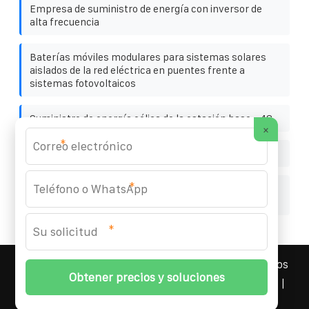
Empresa de suministro de energía con inversor de
alta frecuencia
Baterías móviles modulares para sistemas solares
aislados de la red eléctrica en puentes frente a
sistemas fotovoltaicos
Suministro de energía eólica de la estación base - 48
×
*
Precio del almacenamiento de energía de 10 MWh
*
Características estructurales de los paneles
fotovoltaicos de silicio monocristalino
*
YOUFOTO INDUSTRIAL SOLAR
© 2008-
2026 Todos los
derechos reservados. | Teléfono:
+34 91 527 43 18
|
Mapa del sitio