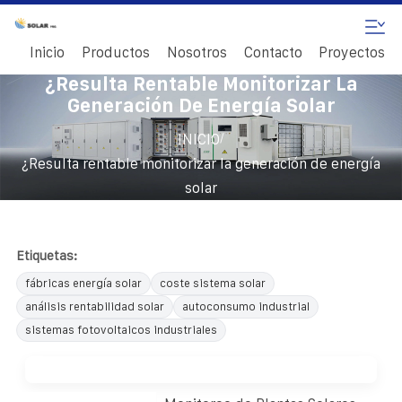
Inicio
Productos
Nosotros
Contacto
Proyectos
¿Resulta Rentable Monitorizar La
Generación De Energía Solar
/
INICIO
¿Resulta rentable monitorizar la generación de energía
solar
Etiquetas:
fábricas energía solar
coste sistema solar
análisis rentabilidad solar
autoconsumo industrial
sistemas fotovoltaicos industriales