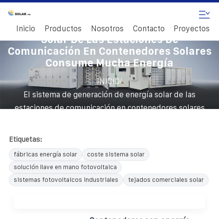
El Sistema De Generación De Energía
Inicio
Productos
Nosotros
Contacto
Proyectos
Solar De Las Estaciones De
Comunicación En Contenedores Solares
Consume Mucha Energía
/
INICIO
El sistema de generación de energía solar de las
estaciones de comunicación en contenedores solares
consume mucha energía
Etiquetas:
fábricas energía solar
coste sistema solar
solución llave en mano fotovoltaica
sistemas fotovoltaicos industriales
tejados comerciales solar