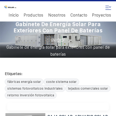
Inicio
Productos
Nosotros
Contacto
Proyectos
Gabinete De Energía Solar Para
Exteriores Con Panel De Baterías
/
INICIO
Gabinete de energía solar para exteriores con panel de
baterías
Etiquetas:
fábricas energía solar
coste sistema solar
sistemas fotovoltaicos industriales
tejados comerciales solar
retorno inversión fotovoltaica