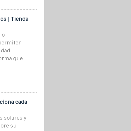
os | Tienda
 o
 permiten
cidad
forma que
nciona cada
s solares y
obre su