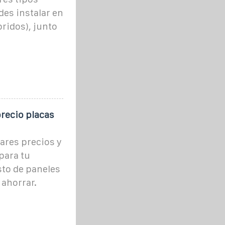
des instalar en
bridos), junto
precio placas
ares precios y
para tu
to de paneles
ahorrar.