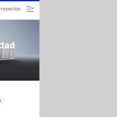
royectos
idad
s