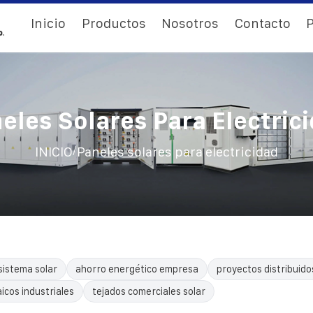
Inicio
Productos
Nosotros
Contacto
P
eles Solares Para Electric
/
INICIO
Paneles solares para electricidad
sistema solar
ahorro energético empresa
proyectos distribuido
icos industriales
tejados comerciales solar