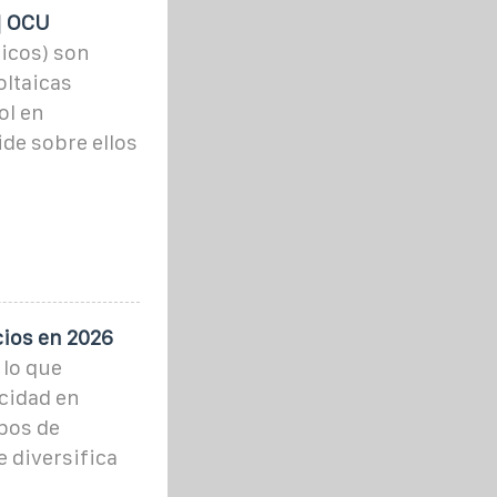
 | OCU
aicos) son
oltaicas
ol en
cide sobre ellos
cios en 2026
 lo que
icidad en
ipos de
e diversifica