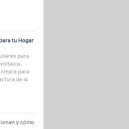
para tu Hogar
olares para
voltaica.
d limpia para
ctura de la
cionan y cómo