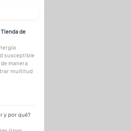
| Tienda de
energía
ad susceptible
a de manera
trar multitud
r y por qué?
res tipos