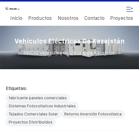
Inicio
Productos
Nosotros
Contacto
Proyectos
Vehículos Eléctricos De Kazajstán
/
INICIO
Vehículos eléctricos de Kazajstán
Etiquetas:
fabricante paneles comerciales
Sistemas Fotovoltaicos Industriales
Tejados Comerciales Solar
Retorno Inversión Fotovoltaica
Proyectos Distribuidos