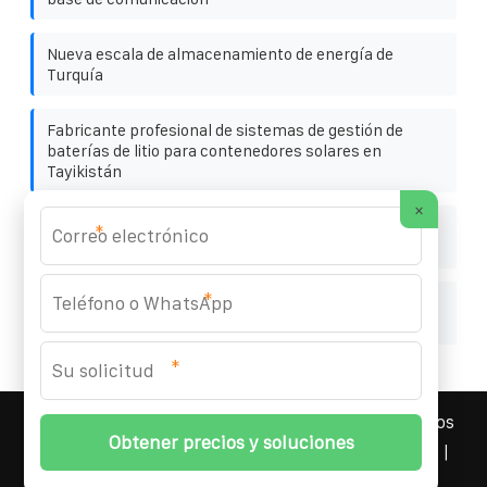
Nueva escala de almacenamiento de energía de
Turquía
Fabricante profesional de sistemas de gestión de
baterías de litio para contenedores solares en
Tayikistán
×
Batería solar de 12 V y 150 A con paquete de baterías
*
de litio
*
Contenedor de almacenamiento de energía para
intercambio de centrales eléctricas armenias
*
YOUFOTO INDUSTRIAL SOLAR
© 2008-
2026 Todos los
derechos reservados. | Teléfono:
+34 91 527 43 18
|
Mapa del sitio