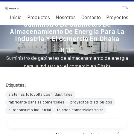
Inicio
Productos
Nosotros
Contacto
Proyectos
Suministro De Gabinetes De
Almacenamiento De Energía Para La
Industria Y El Comercio En Dhaka
/
INICIO
Suministro de gabinetes de almacenamiento de energía
para la industria y el comercio en Dhaka
Etiquetas:
sistemas fotovoltaicos industriales
fabricante paneles comerciales
proyectos distribuidos
autoconsumo industrial
tejados comerciales solar