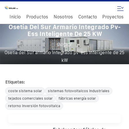
Inicio
Productos
Nosotros
Contacto
Proyectos
Osetia Del Sur Armario Integrado Pv-
Ess Inteligente De 25 KW
/
INICIO
Osetia del Sur armario integrado pv-ess inteligente de 25
kW
Etiquetas:
coste sistema solar
sistemas fotovoltaicos industriales
tejados comerciales solar
fábricas energía solar
retorno inversión fotovoltaica