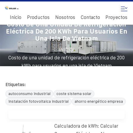
Inicio
Productos
Nosotros
Contacto
Proyectos
Costo De Una Unidad De Refrigeración
Eléctrica De 200 KWh Para Usuarios En
Una Isla De Vietnam
/
INICIO
Costo de una unidad de refrigeración eléctrica de 200
kWh para usuarios en una isla de Vietnam
Etiquetas:
autoconsumo industrial
coste sistema solar
instalación fotovoltaica industrial
ahorro energético empresa
Calculadora de kWh: Calcular