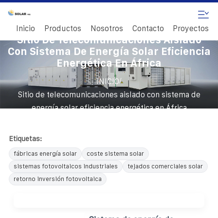
Inicio
Productos
Nosotros
Contacto
Proyectos
Sitio De Telecomunicaciones Aislado
Con Sistema De Energía Solar Eficiencia
Energética En África
/
INICIO
Sitio de telecomunicaciones aislado con sistema de
energía solar eficiencia energética en África
Etiquetas:
fábricas energía solar
coste sistema solar
sistemas fotovoltaicos industriales
tejados comerciales solar
retorno inversión fotovoltaica