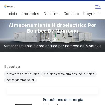
Inicio
Productos
Nosotros
Contacto
Proyectos
Almacenamiento Hidroeléctrico Por
Bombeo De Monrovia
/
INICIO
Almacenamiento hidroeléctrico por bombeo de Monrovia
Etiquetas:
proyectos distribuidos
sistemas fotovoltaicos industriales
coste sistema solar
Soluciones de energía